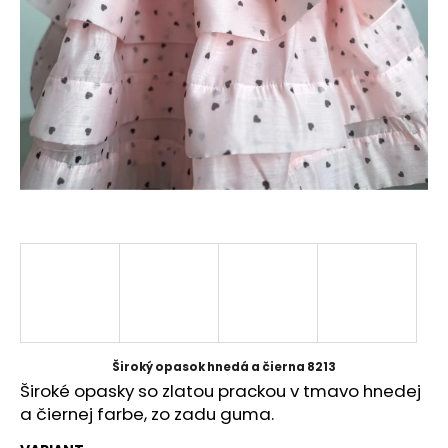
á
j
s
ť
?
HĽADAŤ
O
d
p
Široký opasok hnedá a čierna 8213
o
Široké opasky so zlatou prackou v tmavo hnedej
r
a čiernej farbe, zo zadu guma.
ú