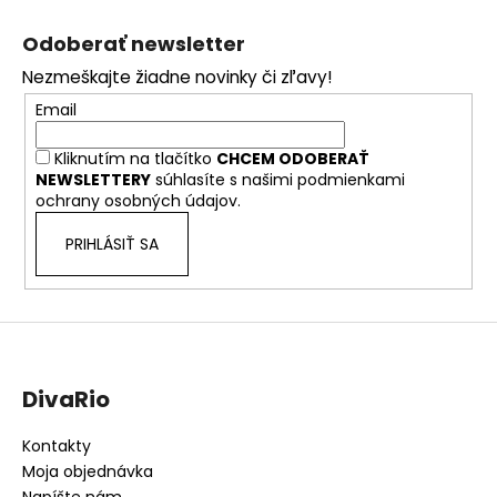
Z
á
Odoberať newsletter
p
Nezmeškajte žiadne novinky či zľavy!
ä
Email
t
i
Kliknutím na tlačítko
CHCEM ODOBERAŤ
e
NEWSLETTERY
súhlasíte s našimi
podmienkami
ochrany osobných údajov.
PRIHLÁSIŤ SA
DivaRio
Kontakty
Moja objednávka
Napíšte nám