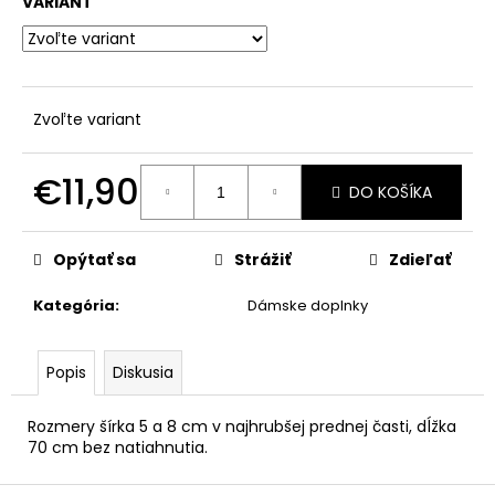
č
VARIANT
a
m
e
Zvoľte variant
€11,90
DO KOŠÍKA
Jednotková
cena:
Opýtať sa
Strážiť
Zdieľať
Kategória
:
Dámske doplnky
Popis
Diskusia
Rozmery šírka 5 a 8 cm v najhrubšej prednej časti, dĺžka
70 cm bez natiahnutia.