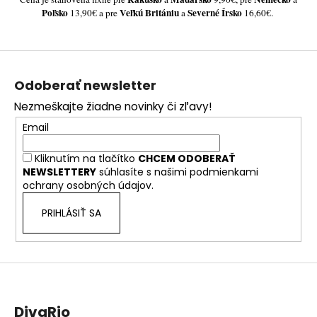
č
Poľsko
Veľkú Britániu
Severné Írsko
13,90€ a pre
a
16,60€.
a
m
e
Z
á
Odoberať newsletter
p
Nezmeškajte žiadne novinky či zľavy!
ä
Email
t
i
Kliknutím na tlačítko
CHCEM ODOBERAŤ
e
NEWSLETTERY
súhlasíte s našimi
podmienkami
ochrany osobných údajov.
PRIHLÁSIŤ SA
DivaRio