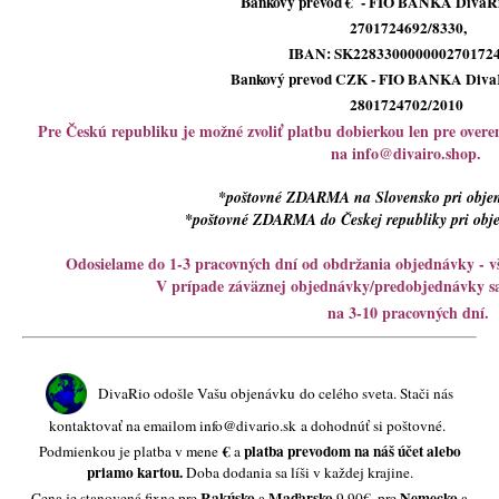
B
ankový prevod € - FIO BANKA DivaRio
á
2701724692/8330,
j
IBAN: SK2283300000002701724
s
Bankový prevod CZK - FIO BANKA DivaRi
2801724702/2010
ť
Pre Českú republiku je možné zvoliť platbu dobierkou len pre overen
?
na
info@divairo.shop
.
*poštovné ZDARMA na Slovensko pri obje
*poštovné ZDARMA do Českej republiky pri obj
HĽADAŤ
Odosielame do 1-3 pracovných dní od obdržania objednávky -
V prípade záväznej objednávky/predobjednávky sa
na 3-10 pracovných dní.
O
d
DivaRio odošle Vašu objenávku
do celého sveta. Stači nás
p
o
kontaktovať na emailom
info@divario.sk
a dohodnúť si poštovné.
r
€
platba prevodom na náš účet alebo
Podmienkou je platba v mene
a
priamo kartou.
ú
Doba dodania sa líši v každej krajine.
Rakúsko
Maďarsko
Nemecko
Cena je stanovená fixne pre
a
9,90€, pre
a