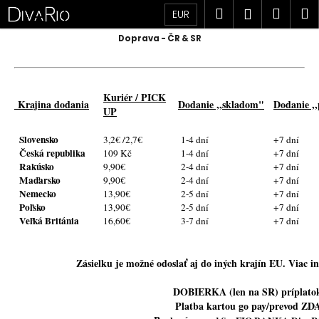
K
Prejsť
Hľadať
Náku
M
Prihlásen
EUR
na
o
obsah
Späť
Späť
košík
Doprava - ČR & SR
š
í
Č
k
o
Kuriér / PICK
Krajina dodania
Dodanie ,,skladom"
Dodanie ,
p
UP
o
Slovensko
3,2€ /2,7€
1-4 dní
+7 dní
t
Česká republika
109 Kč
1-4 dní
+7 dní
r
Rakúsko
9,90€
2-4 dní
+7 dní
Maďarsko
9,90€
2-4 dní
+7 dní
e
Nemecko
13,90€
2-5 dní
+7 dní
b
Poľsko
13,90€
2-5 dní
+7 dní
Veľká Británia
u
16,60€
3-7 dní
+7 dní
j
e
Zásielku je možné odoslať aj do iných krajín EU. Viac in
t
DOBIERKA (len na SR) príplato
e
Platba kartou go pay/prevod Z
n