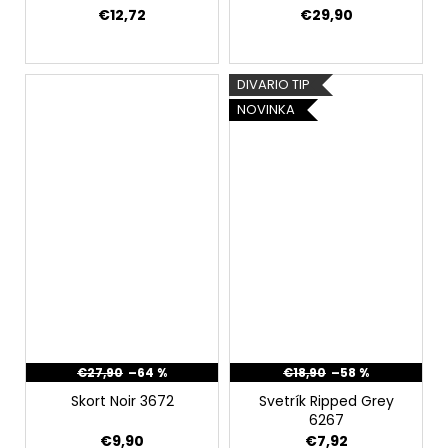
€12,72
€29,90
DIVARIO TIP
NOVINKA
€27,90
–64 %
€18,90
–58 %
Skort Noir 3672
Svetrík Ripped Grey
6267
€9,90
€7,92