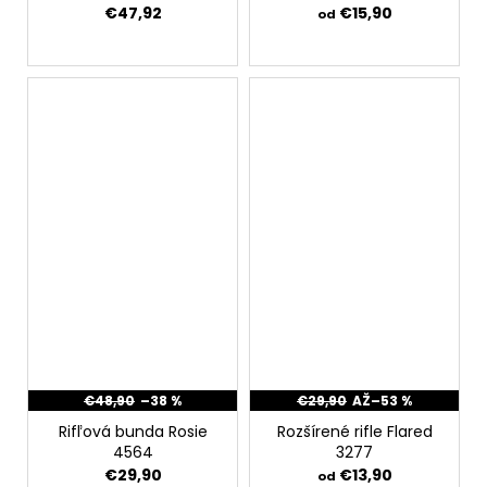
€47,92
€15,90
od
€48,90
–38 %
€29,90
AŽ
–53 %
Rifľová bunda Rosie
Rozšírené rifle Flared
4564
3277
€29,90
€13,90
od