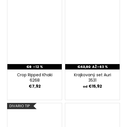
€9
–12 %
€43,90
AŽ
–63 %
Crop Ripped Khaki
Krajkovaný set Auri
6268
3531
€7,92
€15,92
od
DIVARIO TIP