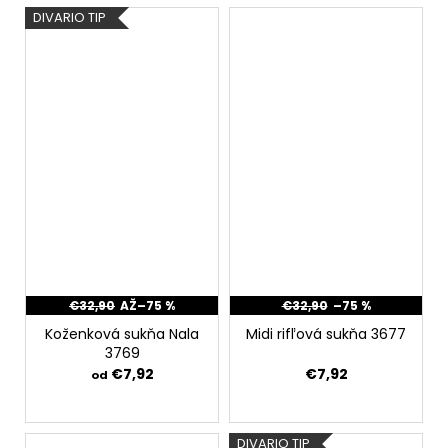
DIVARIO TIP
€32,90
AŽ
–75 %
€32,90
–75 %
Koženková sukňa Nala
Midi rifľová sukňa 3677
3769
€7,92
€7,92
od
DIVARIO TIP