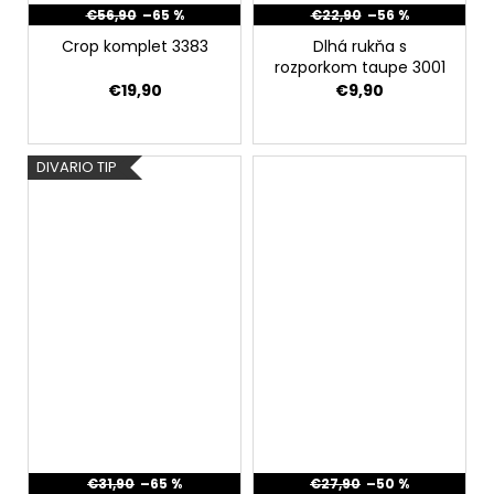
€56,90
–65 %
€22,90
–56 %
Crop komplet 3383
Dlhá rukňa s
rozporkom taupe 3001
€19,90
€9,90
DIVARIO TIP
€31,90
–65 %
€27,90
–50 %