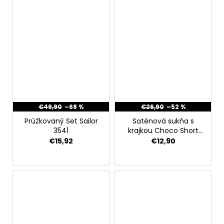
€49,90
–68 %
€26,90
–52 %
Prúžkovaný Set Sailor
Saténová sukňa s
3541
krajkou Choco Short
3787
€15,92
€12,90