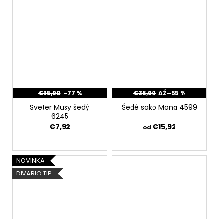
€35,90
–77 %
€35,90
AŽ
–55 %
Sveter Musy šedý
Šedé sako Mona 4599
6245
€7,92
€15,92
od
NOVINKA
DIVARIO TIP