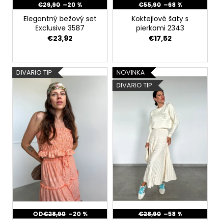
t
č
€29,90
–20 %
€55,90
–68 %
a
o
Elegantný bežový set
Koktejlové šaty s
m
v
Exclusive 3587
pierkami 2343
e
€23,92
€17,52
DIVARIO TIP
NOVINKA
DIVARIO TIP
OD
€28,90
–20 %
€28,90
–58 %