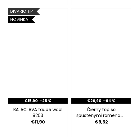
DIVARIO TIP
NOVINKA
€15,90
–25 %
€26,90
–64 %
BALACLAVA taupe wool
Čierny top so
8203
spustenými ramenami
Amy 4124
€11,90
€9,52