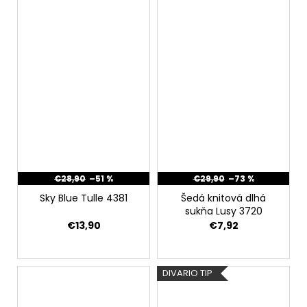
€28,90
–51 %
€29,90
–73 %
Sky Blue Tulle 4381
Šedá knitová dlhá
sukňa Lusy 3720
€13,90
€7,92
DIVARIO TIP