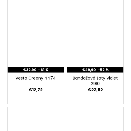
€32,90
–61 %
€49,90
–52 %
Vesta Greeny 4474
Bandažové šaty Violet
2910
€12,72
€23,92