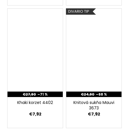
DIVARIO TIP
€27,90
–71 %
€24,90
–68 %
Khaki korzet 4402
Knitová sukňa Mauvi
3673
€7,92
€7,92