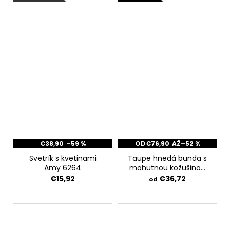
€38,90
–59 %
OD
€76,90
AŽ
–52 %
Svetrík s kvetinami
Taupe hnedá bunda s
Amy 6264
mohutnou kožušinou
4639
€15,92
€36,72
od