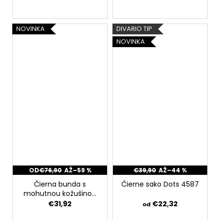
NOVINKA
DIVARIO TIP
NOVINKA
OD
€76,90
AŽ
–59 %
€39,90
AŽ
–44 %
Čierna bunda s
Čierne sako Dots 4587
mohutnou kožušinou
4639
€31,92
€22,32
od