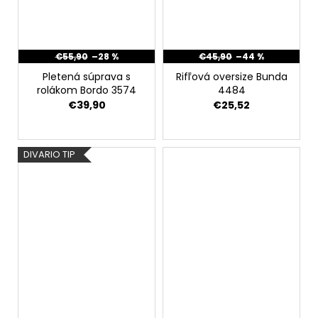
€55,90
–28 %
€45,90
–44 %
Pletená súprava s
Rifľová oversize Bunda
rolákom Bordo 3574
4484
€39,90
€25,52
DIVARIO TIP