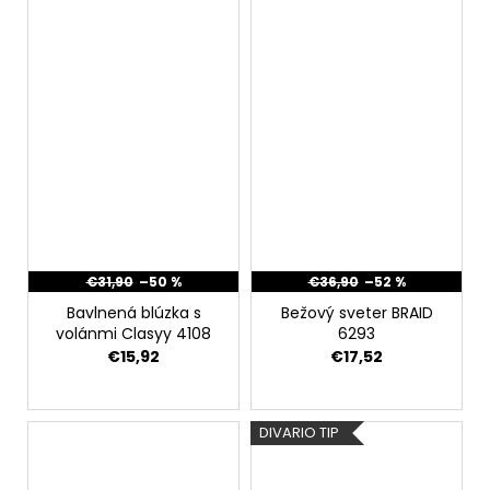
€31,90
–50 %
€36,90
–52 %
Bavlnená blúzka s
Bežový sveter BRAID
volánmi Clasyy 4108
6293
€15,92
€17,52
DIVARIO TIP