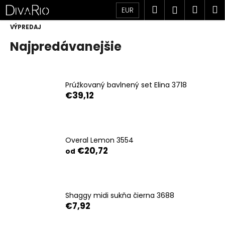
K
Prejsť
Hľadať
Náku
M
Prihlásen
EUR
na
o
obsah
Späť
Späť
košík
VÝPREDAJ
š
í
Najpredávanejšie
Č
k
o
p
Prúžkovaný bavlnený set Elina 3718
o
€39,12
t
r
e
Overal Lemon 3554
b
€20,72
od
u
j
e
Shaggy midi sukňa čierna 3688
t
€7,92
e
n