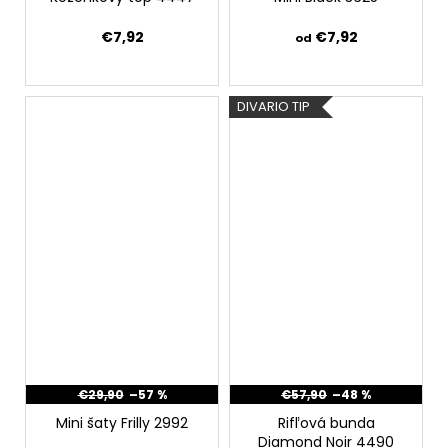
€7,92
€7,92
od
DIVARIO TIP
€29,90
–57 %
€57,90
–48 %
Mini šaty Frilly 2992
Rifľová bunda
Diamond Noir 4490