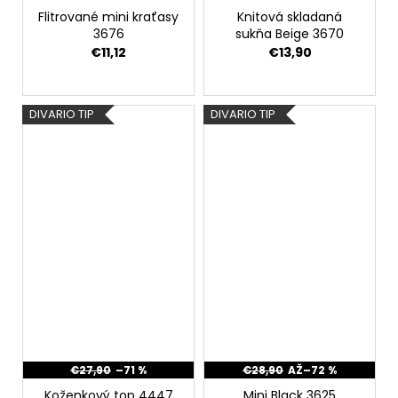
Flitrované mini kraťasy
Knitová skladaná
3676
sukňa Beige 3670
€11,12
€13,90
DIVARIO TIP
DIVARIO TIP
€27,90
–71 %
€28,90
AŽ
–72 %
Koženkový top 4447
Mini Black 3625