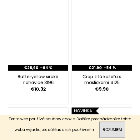
€28,90
–64 %
€21,90
–54 %
Butteryellow široké
Crop žltá košeľa s
nohavice 3196
mašličkami 4125
€10,32
€9,90
NOVINKA
Tento web používá soubory cookie. Dalším prechádzaním tohto
webu vyjadrujete súhlas s ich používaním.
ROZUMIEM