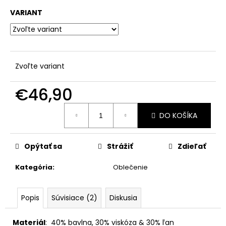
č
a
VARIANT
m
e
Zvoľte variant
€46,90
Jednotková
DO KOŠÍKA
cena:
Opýtať sa
Strážiť
Zdieľať
Kategória
:
Oblečenie
Popis
Súvisiace (2)
Diskusia
Materiál
:
40% bavlna, 30% viskóza & 30% ľan