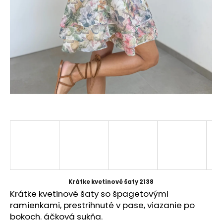
á
j
s
ť
?
HĽADAŤ
O
d
p
Krátke kvetinové šaty 2138
o
Krátke kvetinové šaty so špagetovými
r
ramienkami, prestrihnuté v pase, viazanie po
ú
bokoch. áčková sukňa.