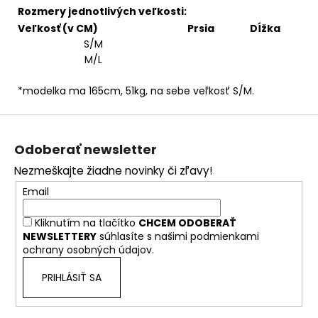
Rozmery jednotlivých veľkosti:
Veľkosť (v CM)
Prsia
Dĺžka
S/M
M/L
*modelka ma 165cm, 51kg, na sebe veľkosť S/M.
Z
á
Odoberať newsletter
p
Nezmeškajte žiadne novinky či zľavy!
ä
Email
t
i
Kliknutím na tlačítko
CHCEM ODOBERAŤ
e
NEWSLETTERY
súhlasíte s našimi
podmienkami
ochrany osobných údajov.
PRIHLÁSIŤ SA