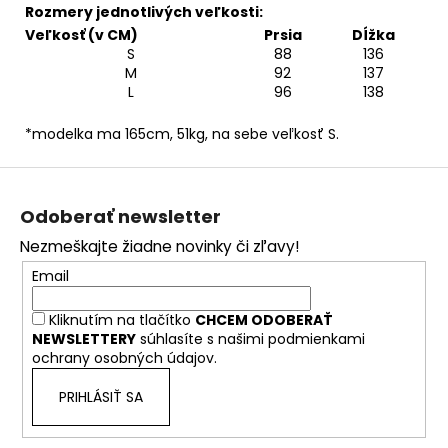
Rozmery jednotlivých veľkosti:
Veľkosť (v CM)
Prsia
Dĺžka
S
88
136
M
92
137
L
96
138
*modelka ma 165cm, 51kg, na sebe veľkosť S.
Z
á
Odoberať newsletter
p
Nezmeškajte žiadne novinky či zľavy!
ä
Email
t
i
Kliknutím na tlačítko
CHCEM ODOBERAŤ
e
NEWSLETTERY
súhlasíte s našimi
podmienkami
ochrany osobných údajov.
PRIHLÁSIŤ SA