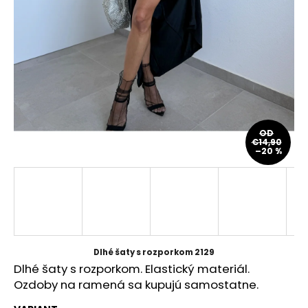
á
j
s
ť
?
OD
€14,90
–20 %
HĽADAŤ
O
d
p
Dlhé šaty s rozporkom 2129
o
Dlhé šaty s rozporkom. Elastický materiál.
r
Ozdoby na ramená sa kupujú samostatne.
ú