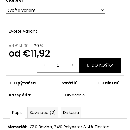
č
VARIANT
a
m
e
Zvoľte variant
od €14,90
–20 %
od
€11,92
Jednotková
DO KOŠÍKA
cena:
Opýtať sa
Strážiť
Zdieľať
Kategória
:
Oblečenie
Popis
Súvisiace (2)
Diskusia
Materiál
:
72
% Bavlna, 24% Polyester & 4% Elastan