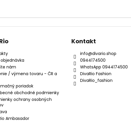
Rio
Kontakt
akty
info
@
divario.shop
 objednávka
0944174500
šte nám
WhatsApp 0944174500
enie / výmena tovaru - ČR a
DivaRio Fashion
DivaRio_fashion
amačný poriadok
becné obchodné podmienky
ienky ochrany osobných
ov
ava
Rio Ambasador