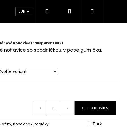
Hľadať
Prihlásenie
Nákupný
 Ambasador
EUR
košík
lónové nohavice transparent 3321
é nohavice so spodničkou, v pase gumička.
DO KOŠÍKA
Tlač
džíny, nohavice & tepláky