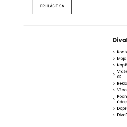
PRIHLÁSIŤ SA
Diva
Kont
Moja
Napí
Vrát
SR
Rekl
Všeo
Podm
údaj
Dopr
Diva