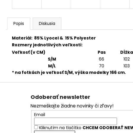
Popis
Diskusia
Materiál: 85% Lyocel & 15% Polyester
Rozmery jednotlivých veľkosti:
Veľkosť (v CM)
Pas
Dĺžka
S/M
66
102
M/L
70
103
* na fotkách je veľkosť S/M, výška modelky 166 cm.
Z
á
Odoberať newsletter
p
Nezmeškajte žiadne novinky či zľavy!
ä
Email
t
i
Kliknutím na tlačítko
CHCEM ODOBERAŤ NEW
e