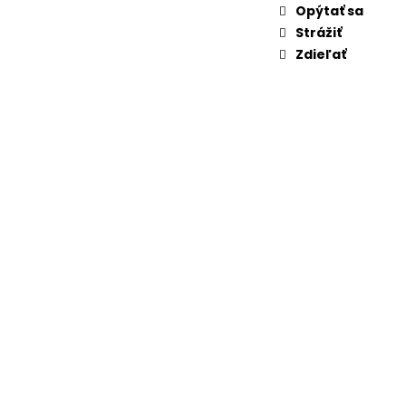
Opýtať sa
Strážiť
Zdieľať