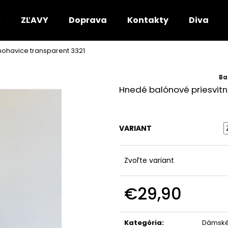
ZĽAVY
Doprava
Kontakty
DivaRio
ohavice transparent 3321
Čo potrebujete nájsť?
Ba
Hnedé balónové priesvitn
HĽADAŤ
VARIANT
Odporúčame
Zvoľte variant
€29,90
Jednotková
cena:
Kategória
:
Dámské 