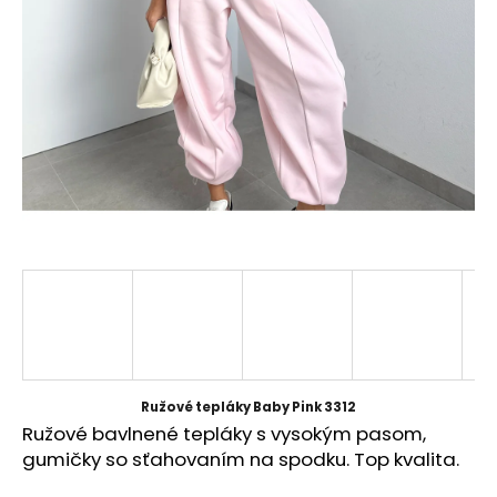
á
j
s
ť
?
HĽADAŤ
O
d
p
Ružové tepláky Baby Pink 3312
o
Ružové bavlnené tepláky s vysokým pasom,
r
gumičky so sťahovaním na spodku. Top kvalita.
ú