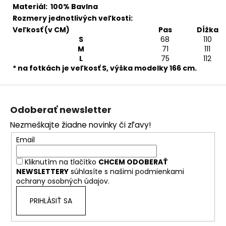
Materiál: 100% Bavlna
Rozmery jednotlivých veľkosti:
Veľkosť (v CM)
Pas
Dĺžka
S
68
110
M
71
111
L
75
112
* na fotkách je veľkosť S, výška modelky 166 cm.
Z
á
Odoberať newsletter
p
Nezmeškajte žiadne novinky či zľavy!
ä
Email
t
i
Kliknutím na tlačítko
CHCEM ODOBERAŤ
e
NEWSLETTERY
súhlasíte s našimi
podmienkami
ochrany osobných údajov.
PRIHLÁSIŤ SA