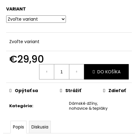
č
a
VARIANT
m
e
Zvoľte variant
€29,90
Jednotková
DO KOŠÍKA
cena:
Opýtať sa
Strážiť
Zdieľať
Dámské džíny,
Kategória
:
nohavice & tepláky
Popis
Diskusia