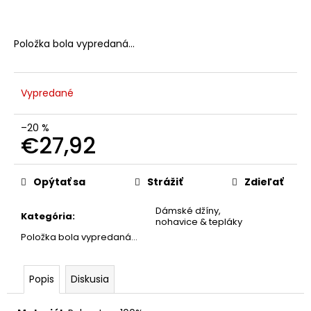
č
a
m
Položka bola vypredaná…
e
Vypredané
–20 %
€27,92
Jednotková
cena:
Opýtať sa
Strážiť
Zdieľať
Dámské džíny,
Kategória
:
nohavice & tepláky
Položka bola vypredaná…
Popis
Diskusia