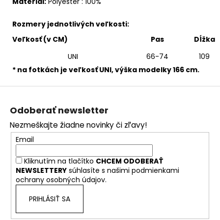
Materiál:
Polyester : 100%
Rozmery jednotlivých veľkosti:
Veľkosť (v CM)
Pas
Dĺžka
UNI
66-74
109
* na fotkách je veľkosť UNI, výška modelky 166 cm.
Z
á
Odoberať newsletter
p
Nezmeškajte žiadne novinky či zľavy!
ä
Email
t
i
Kliknutím na tlačítko
CHCEM ODOBERAŤ
e
NEWSLETTERY
súhlasíte s našimi
podmienkami
ochrany osobných údajov.
PRIHLÁSIŤ SA