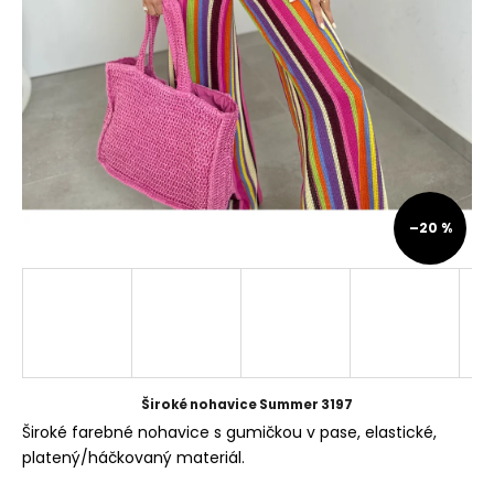
á
j
s
ť
?
–20 %
HĽADAŤ
O
d
p
Široké nohavice Summer 3197
o
Široké farebné nohavice s gumičkou v pase, elastické,
r
platený/háčkovaný materiál.
ú