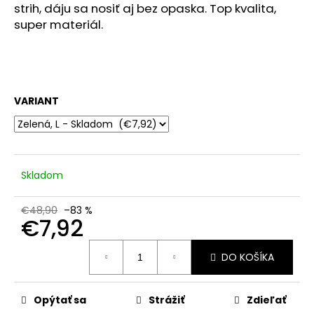
č
strih, dáju sa nosiť aj bez opaska. Top kvalita,
a
super materiál.
m
e
VARIANT
Skladom
€48,90
–83 %
€7,92
Jednotková
DO KOŠÍKA
cena:
Opýtať sa
Strážiť
Zdieľať