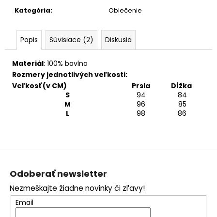
Kategória
:
Oblečenie
Popis
Súvisiace (2)
Diskusia
Materiál
: 100% bavlna
Rozmery jednotlivých veľkosti:
Veľkosť (v CM)
Prsia
Dĺžka
S
94
84
M
96
85
L
98
86
Z
á
Odoberať newsletter
p
Nezmeškajte žiadne novinky či zľavy!
ä
Email
t