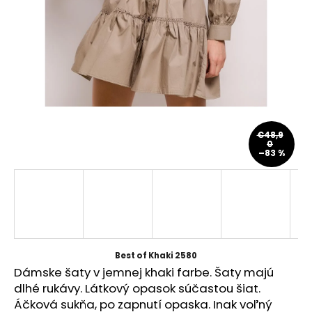
á
j
s
ť
?
€48,9
0
–83 %
HĽADAŤ
O
d
p
Best of Khaki 2580
o
Dámske šaty v jemnej khaki farbe. Šaty majú
r
dlhé rukávy. Látkový opasok súčastou šiat.
ú
Áčková sukňa, po zapnutí opaska. Inak voľný