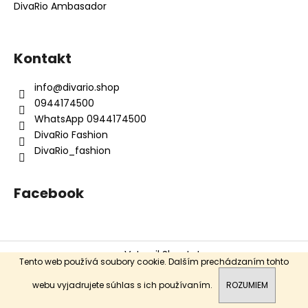
DivaRio Ambasador
Kontakt
info
@
divario.shop
0944174500
WhatsApp 0944174500
DivaRio Fashion
DivaRio_fashion
Facebook
Vytvoril Shoptet
Tento web používá soubory cookie. Dalším prechádzaním tohto
Copyright 2026
DivaRio
. Všetky práva vyhradené.
webu vyjadrujete súhlas s ich používaním.
ROZUMIEM