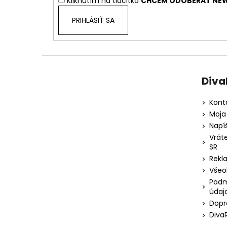
Kliknutím na tlačítko
CHCEM ODOBERAŤ NEW
e
PRIHLÁSIŤ SA
Diva
Kont
Moja
Napí
Vrát
SR
Rekl
Všeo
Podm
údaj
Dopr
Diva