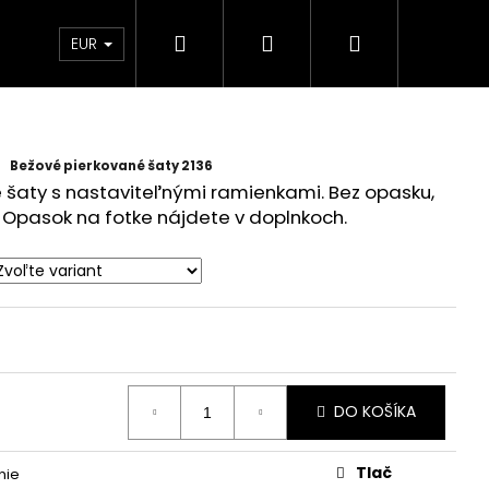
Hľadať
Prihlásenie
Nákupný
 Ambasador
EUR
košík
Bežové pierkované šaty 2136
 šaty s nastaviteľnými ramienkami. Bez opasku,
 Opasok na fotke nájdete v doplnkoch.
DO KOŠÍKA
Tlač
nie