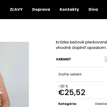
ZĽAVY
Doprava
Kontakty
DivaRio
Čo potrebujete nájsť?
Krátke bežové pierkované
HĽADAŤ
vhodné doplniť opaskom.
VARIANT
Odporúčame
Zvoľte variant
–20 %
€25,52
Jednotková
cena:
Kategória
:
Obleče