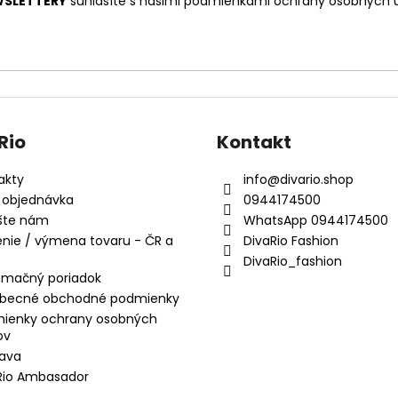
SLETTERY
súhlasíte s našimi
podmienkami ochrany osobných 
Rio
Kontakt
akty
info
@
divario.shop
 objednávka
0944174500
šte nám
WhatsApp 0944174500
enie / výmena tovaru - ČR a
DivaRio Fashion
DivaRio_fashion
amačný poriadok
becné obchodné podmienky
ienky ochrany osobných
ov
ava
Rio Ambasador