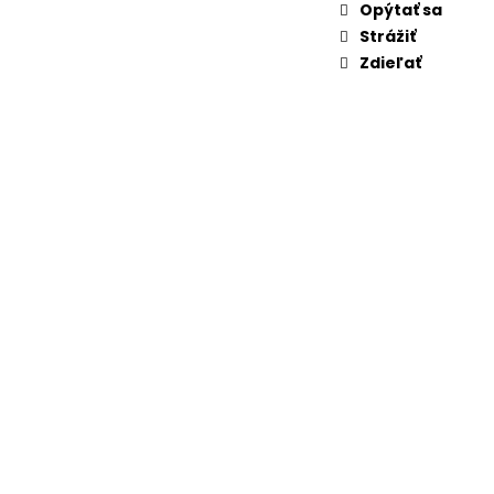
Opýtať sa
Strážiť
Zdieľať