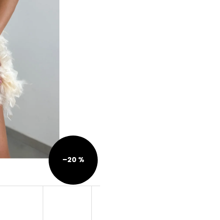
–20 %