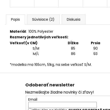
Popis
Súvisiace (2)
Diskusia
Materiál
:
100% Polyester
Rozmery jednotlivých veľkosti:
Veľkosť (v CM)
Dĺžka
Prsia
S/M
85
90
M/L
86
93
*modelka ma 165cm, 51kg, na sebe veľkosť S/M.
Z
á
Odoberať newsletter
p
Nezmeškajte žiadne novinky či zľavy!
ä
Email
t
i