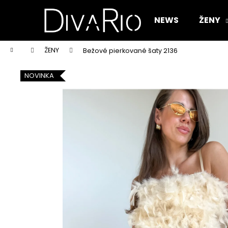
K
Prejsť
na
o
NEWS
ŽENY
obsah
Späť
Späť
š
do
do
í
Domov
ŽENY
Bežové pierkované šaty 2136
k
obchodu
obchodu
NOVINKA