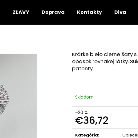
ZĽAVY
Doprava
Kontakty
DivaRio
Čo potrebujete nájsť?
Krátke bielo čierne šaty
HĽADAŤ
opasok rovnakej látky. Su
patenty.
Odporúčame
Skladom
–20 %
€36,72
Jednotková
cena:
Kategória
:
Obleče