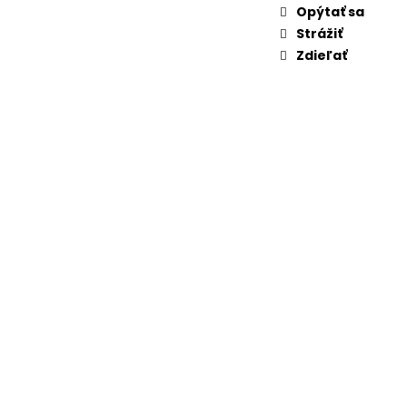
Opýtať sa
Strážiť
Zdieľať