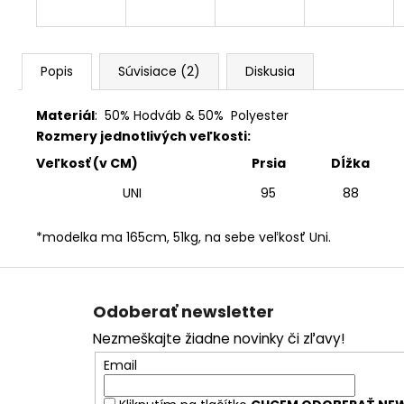
Popis
Súvisiace (2)
Diskusia
Materiál
:
5
0% Hodváb & 50% Polyester
Rozmery jednotlivých veľkosti:
Veľkosť (v CM)
Prsia
Dĺžka
UNI
95
88
*modelka ma 165cm, 51kg, na sebe veľkosť Uni.
Z
á
Odoberať newsletter
p
Nezmeškajte žiadne novinky či zľavy!
ä
Email
t
i