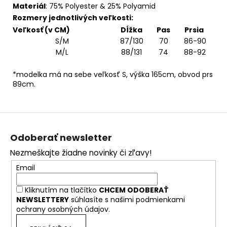
Materiál
: 75% Polyester & 25% Polyamid
Rozmery jednotlivých veľkosti:
Veľkosť (v CM)
Dĺžka
Pas
Prsia
S/M
87/130
70
86-90
M/L
88/131
74
88-92
*modelka má na sebe veľkosť S, výška 165cm, obvod prs
89cm.
Z
á
Odoberať newsletter
p
Nezmeškajte žiadne novinky či zľavy!
ä
Email
t
i
Kliknutím na tlačítko
CHCEM ODOBERAŤ
e
NEWSLETTERY
súhlasíte s našimi
podmienkami
ochrany osobných údajov.