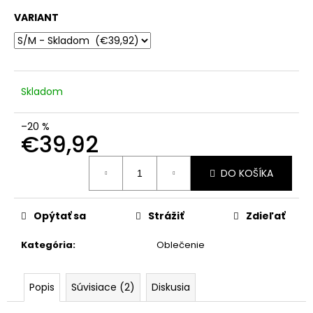
č
a
VARIANT
m
e
Skladom
–20 %
€39,92
Jednotková
DO KOŠÍKA
cena:
Opýtať sa
Strážiť
Zdieľať
Kategória
:
Oblečenie
Popis
Súvisiace (2)
Diskusia