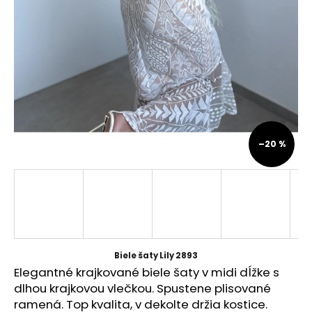
á
j
s
ť
?
–20 %
HĽADAŤ
O
d
p
Biele šaty Lily 2893
o
Elegantné krajkované biele šaty v midi dĺžke s
r
dlhou krajkovou vlečkou. Spustene plisované
ú
ramená. Top kvalita, v dekolte držia kostice.