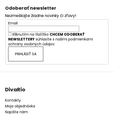
á
Odoberať newsletter
p
Nezmeškajte žiadne novinky či zľavy!
ä
Email
t
i
Kliknutím na tlačítko
CHCEM ODOBERAŤ
e
NEWSLETTERY
súhlasíte s našimi
podmienkami
ochrany osobných údajov.
PRIHLÁSIŤ SA
DivaRio
Kontakty
Moja objednávka
Napíšte nám