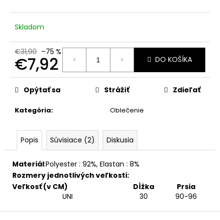
č
a
m
Skladom
e
€31,90
–75 %
€7,92
DO KOŠÍKA
Jednotková
cena:
Opýtať sa
Strážiť
Zdieľať
Kategória
:
Oblečenie
Popis
Súvisiace (2)
Diskusia
Materiál
:
Polyester : 92%
,
Elastan : 8%
Rozmery jednotlivých veľkosti:
Veľkosť (v CM)
Dĺžka
Prsia
UNI
30
90-96
Z