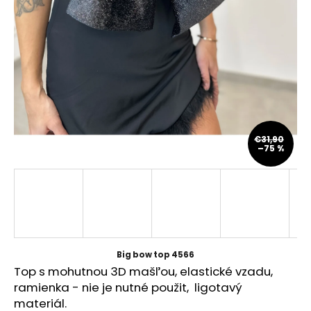
á
j
s
ť
?
€31,90
–75 %
HĽADAŤ
O
d
p
Big bow top 4566
o
Top s mohutnou 3D mašľou, elastické vzadu,
r
ramienka - nie je nutné použit, ligotavý
ú
materiál.