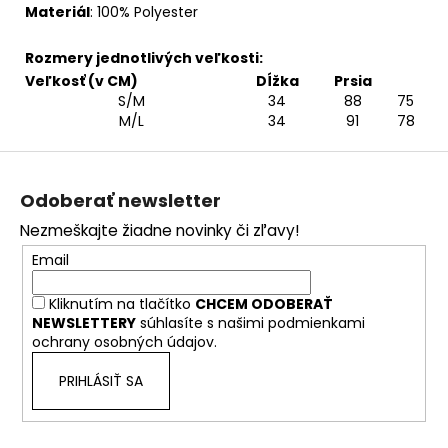
Materiál
: 10
0% Polyester
Rozmery jednotlivých veľkosti:
Veľkosť (v CM)
Dĺžka
Prsia
S/M
34
88
75
M/L
34
91
78
Z
á
Odoberať newsletter
p
Nezmeškajte žiadne novinky či zľavy!
ä
Email
t
i
Kliknutím na tlačítko
CHCEM ODOBERAŤ
e
NEWSLETTERY
súhlasíte s našimi
podmienkami
ochrany osobných údajov.
PRIHLÁSIŤ SA