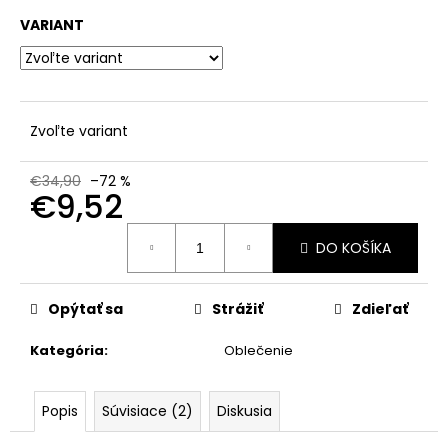
č
a
VARIANT
m
e
Zvoľte variant
€34,90
–72 %
€9,52
Jednotková
DO KOŠÍKA
cena:
Opýtať sa
Strážiť
Zdieľať
Kategória
:
Oblečenie
Popis
Súvisiace (2)
Diskusia