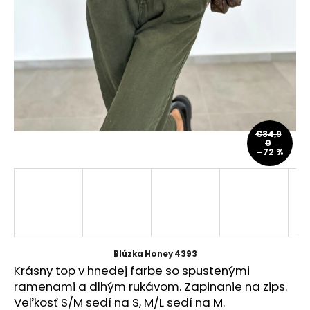
á
j
s
ť
?
€34,9
0
–72 %
HĽADAŤ
O
d
p
Blúzka Honey 4393
o
Krásny top v hnedej farbe so spustenými
r
ramenami a dlhým rukávom. Zapinanie na zips.
ú
Veľkosť S/M sedí na S, M/L sedí na M.