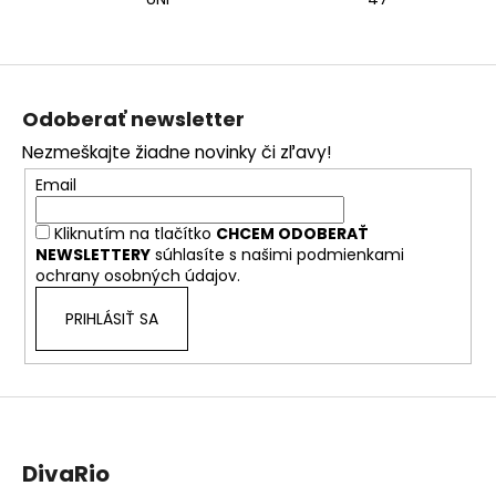
Z
á
Odoberať newsletter
p
Nezmeškajte žiadne novinky či zľavy!
ä
Email
t
i
Kliknutím na tlačítko
CHCEM ODOBERAŤ
e
NEWSLETTERY
súhlasíte s našimi
podmienkami
ochrany osobných údajov.
PRIHLÁSIŤ SA
DivaRio