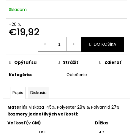
č
a
Skladom
m
e
–20 %
€19,92
Jednotková
DO KOŠÍKA
cena:
Opýtať sa
Strážiť
Zdieľať
Kategória
:
Oblečenie
Popis
Diskusia
Materiál
: Viskóza 45%, Polyester 28% & Polyamid 27%
Rozmery jednotlivých veľkosti:
Veľkosť (v CM)
Dĺžka
UNI
47