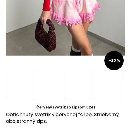
á
j
s
ť
?
–20 %
HĽADAŤ
O
d
p
Červený svetrík so zipsom 6241
o
Obtiahnutý svetrík v červenej farbe. Strieborný
r
obojstranný zips.
ú