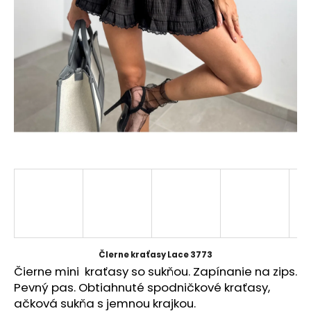
á
j
s
ť
?
HĽADAŤ
O
d
p
ČIerne kraťasy Lace 3773
o
Čierne mini kraťasy so sukňou. Zapínanie na zips.
r
Pevný pas. Obtiahnuté spodničkové kraťasy,
ú
ačková sukňa s jemnou krajkou.