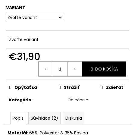
č
a
VARIANT
m
e
Zvoľte variant
€31,90
Jednotková
DO KOŠÍKA
cena:
Opýtať sa
Strážiť
Zdieľať
Kategória
:
Oblečenie
Popis
Súvisiace (2)
Diskusia
Materiál
:
65%, Polyester & 35% Bavlna