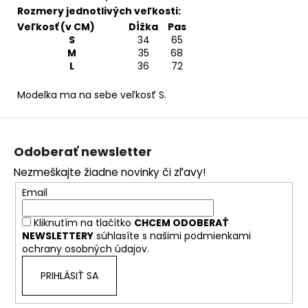
Rozmery jednotlivých veľkosti:
Veľkosť (v CM)
Dĺžka
Pas
S
34
65
M
35
68
L
36
72
Modelka ma na sebe veľkosť S.
Z
á
Odoberať newsletter
p
Nezmeškajte žiadne novinky či zľavy!
ä
Email
t
i
Kliknutím na tlačítko
CHCEM ODOBERAŤ
e
NEWSLETTERY
súhlasíte s našimi
podmienkami
ochrany osobných údajov.
PRIHLÁSIŤ SA