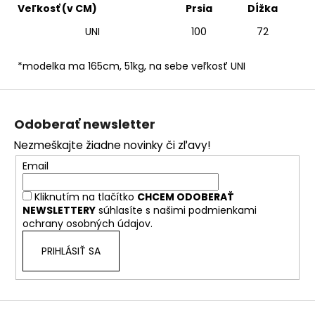
Veľkosť (v CM)
Prsia
Dĺžka
UNI
100
72
*modelka ma 165cm, 51kg, na sebe veľkosť UNI
Z
á
Odoberať newsletter
p
Nezmeškajte žiadne novinky či zľavy!
ä
Email
t
i
Kliknutím na tlačítko
CHCEM ODOBERAŤ
e
NEWSLETTERY
súhlasíte s našimi
podmienkami
ochrany osobných údajov.
PRIHLÁSIŤ SA