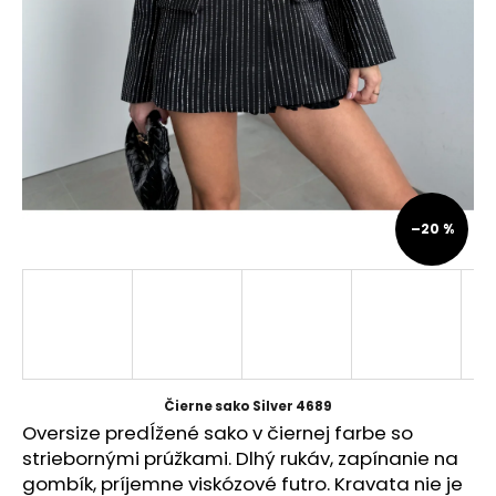
á
j
s
ť
?
–20 %
HĽADAŤ
O
d
p
Čierne sako Silver 4689
o
Oversize predĺžené sako v čiernej farbe so
r
striebornými prúžkami. Dlhý rukáv, zapínanie na
ú
gombík, príjemne viskózové futro. Kravata nie je