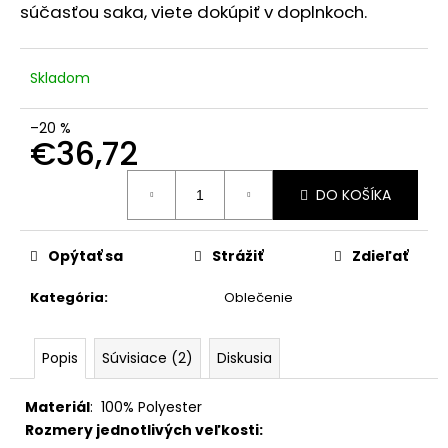
č
súčasťou saka, viete dokúpiť v doplnkoch.
a
m
e
Skladom
–20 %
€36,72
Jednotková
DO KOŠÍKA
cena:
Opýtať sa
Strážiť
Zdieľať
Kategória
:
Oblečenie
Popis
Súvisiace (2)
Diskusia
Materiál
:
100
% Polyester
Rozmery jednotlivých veľkosti: