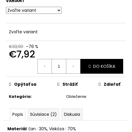
č
VARIANT
a
m
e
Zvoľte variant
€33,90
–76 %
€7,92
Jednotková
DO KOŠÍKA
cena:
Opýtať sa
Strážiť
Zdieľať
Kategória
:
Oblečenie
Popis
Súvisiace (2)
Diskusia
Materiál
: Ľan
: 30%
,
Viskóza : 70%