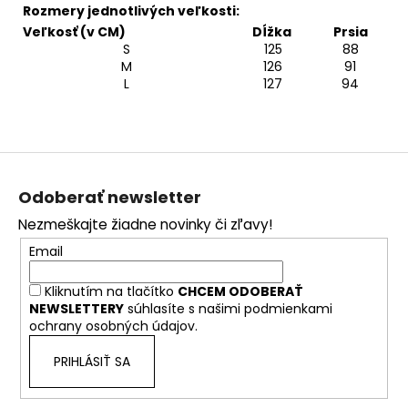
Rozmery jednotlivých veľkosti:
Veľkosť (v CM)
Dĺžka
Prsia
S
125
88
M
126
91
L
127
94
Z
á
Odoberať newsletter
p
Nezmeškajte žiadne novinky či zľavy!
ä
Email
t
i
Kliknutím na tlačítko
CHCEM ODOBERAŤ
e
NEWSLETTERY
súhlasíte s našimi
podmienkami
ochrany osobných údajov.
PRIHLÁSIŤ SA