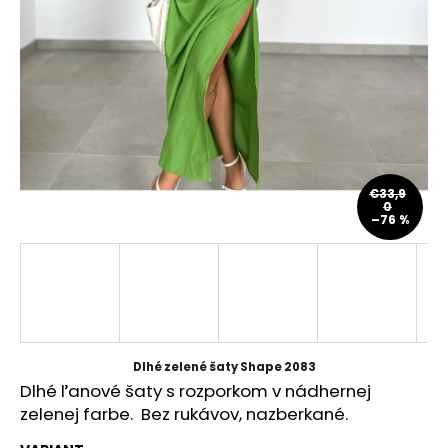
á
j
s
ť
?
€33,9
0
–76 %
HĽADAŤ
O
d
p
Dlhé zelené šaty Shape 2083
o
Dlhé ľanové šaty s rozporkom v nádhernej
r
zelenej farbe. Bez rukávov, nazberkané.
ú