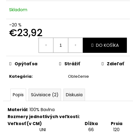
č
a
Skladom
m
e
–20 %
€23,92
Jednotková
DO KOŠÍKA
cena:
Opýtať sa
Strážiť
Zdieľať
Kategória
:
Oblečenie
Popis
Súvisiace (2)
Diskusia
Materiál
: 100% Bavlna
Rozmery jednotlivých veľkosti:
Veľkosť (v CM)
Dĺžka
Prsia
UNI
66
120