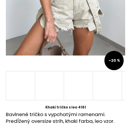
á
j
s
ť
?
–20 %
HĽADAŤ
O
d
p
Khaki tričko s leo 4161
o
Bavlnené tričko s vypchatými ramenami.
r
Predĺžený oversize strih, khaki farba, leo vzor.
ú