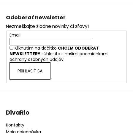
Z
á
Odoberať newsletter
p
Nezmeškajte žiadne novinky či zľavy!
ä
Email
t
i
Kliknutím na tlačítko
CHCEM ODOBERAŤ
e
NEWSLETTERY
súhlasíte s našimi
podmienkami
ochrany osobných údajov.
PRIHLÁSIŤ SA
DivaRio
Kontakty
Moja objednávka