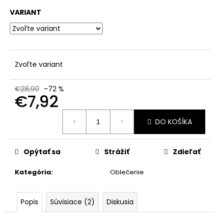
č
a
VARIANT
m
e
Zvoľte variant
€28,90
–72 %
€7,92
Jednotková
DO KOŠÍKA
cena:
Opýtať sa
Strážiť
Zdieľať
Kategória
:
Oblečenie
Popis
Súvisiace (2)
Diskusia