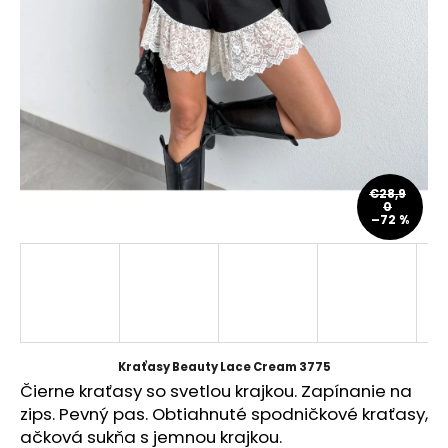
á
j
s
ť
?
€28,9
0
–72 %
HĽADAŤ
O
d
p
Kraťasy Beauty Lace Cream 3775
o
Čierne kraťasy so svetlou krajkou. Zapínanie na
r
zips. Pevný pas. Obtiahnuté spodničkové kraťasy,
ú
ačková sukňa s jemnou krajkou.