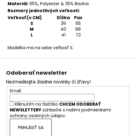
Materiál
:
65%, Polyester & 35% Bavlna
Rozmery jednotlivých veľkosti:
Veľkosť (v CM)
Dĺžka
Pas
S
39
65
M
40
68
L
41
72
Modelka ma na sebe veľkosť S.
Z
á
Odoberať newsletter
p
Nezmeškajte žiadne novinky či zľavy!
ä
Email
t
i
Kliknutím na tlačítko
CHCEM ODOBERAŤ
e
NEWSLETTERY
súhlasíte s našimi
podmienkami
ochrany osobných údajov.
PRIHLÁSIŤ SA