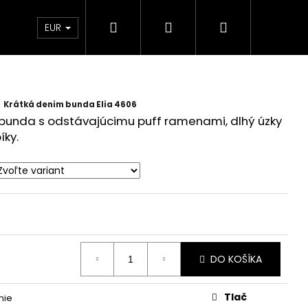
Hľadať
Prihlásenie
Nákupný
 Ambasador
EUR
košík
Krátká denim bunda Elia 4606
unda s odstávajúcimu puff ramenami, dlhý úzky
íky.
DO KOŠÍKA
Tlač
nie