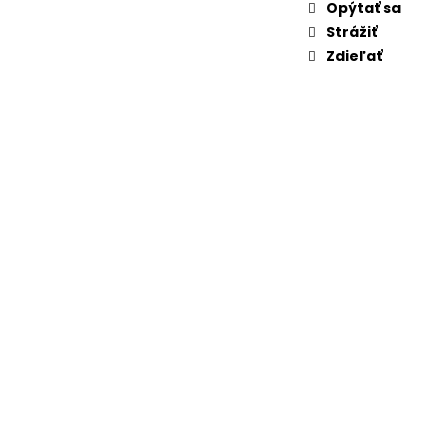
Opýtať sa
Strážiť
Zdieľať