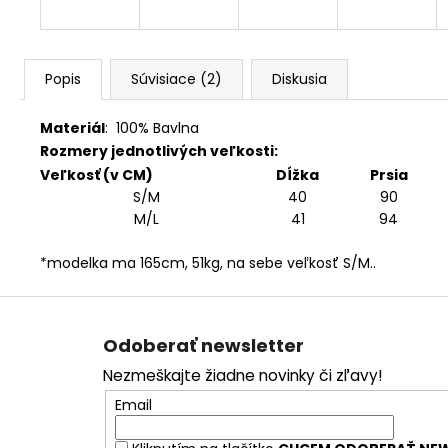
Popis
Súvisiace (2)
Diskusia
Materiál
:
100% Bavlna
Rozmery jednotlivých veľkosti:
Veľkosť (v CM)
Dĺžka
Prsia
S/M
40
90
M/L
41
94
*modelka ma 165cm, 51kg, na sebe veľkosť S/M..
Z
á
Odoberať newsletter
p
Nezmeškajte žiadne novinky či zľavy!
ä
Email
t
i