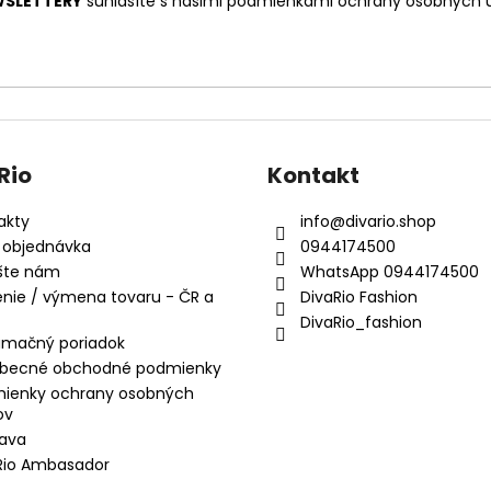
SLETTERY
súhlasíte s našimi
podmienkami ochrany osobných 
Rio
Kontakt
akty
info
@
divario.shop
 objednávka
0944174500
šte nám
WhatsApp 0944174500
enie / výmena tovaru - ČR a
DivaRio Fashion
DivaRio_fashion
amačný poriadok
becné obchodné podmienky
ienky ochrany osobných
ov
ava
Rio Ambasador