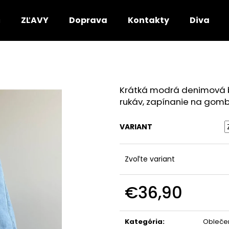
ZĽAVY
Doprava
Kontakty
DivaRio
Čo potrebujete nájsť?
Krátká modrá denimová b
HĽADAŤ
rukáv, zapínanie na gomb
VARIANT
Odporúčame
Zvoľte variant
€36,90
Jednotková
cena:
Kategória
:
Obleče