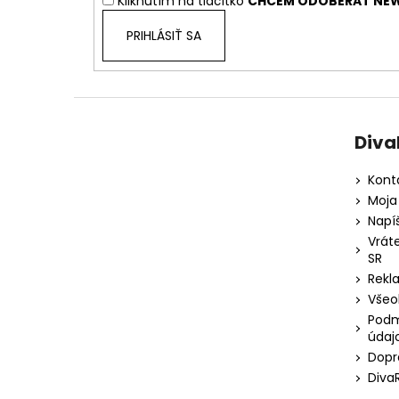
Kliknutím na tlačítko
CHCEM ODOBERAŤ NEW
e
PRIHLÁSIŤ SA
Diva
Kont
Moja
Napí
Vrát
SR
Rekl
Všeo
Podm
údaj
Dopr
Diva