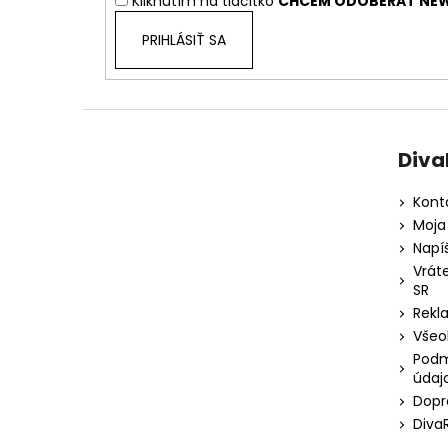
Kliknutím na tlačítko
CHCEM ODOBERAŤ NEW
e
PRIHLÁSIŤ SA
Diva
Kont
Moja
Napí
Vrát
SR
Rekl
Všeo
Podm
údaj
Dopr
Diva