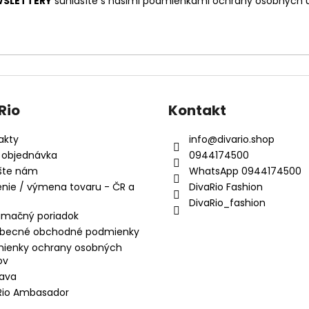
SLETTERY
súhlasíte s našimi
podmienkami ochrany osobných 
Rio
Kontakt
akty
info
@
divario.shop
 objednávka
0944174500
šte nám
WhatsApp 0944174500
enie / výmena tovaru - ČR a
DivaRio Fashion
DivaRio_fashion
amačný poriadok
becné obchodné podmienky
ienky ochrany osobných
ov
ava
Rio Ambasador