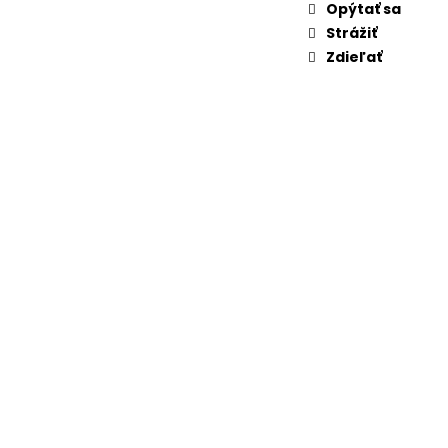
Opýtať sa
Strážiť
Zdieľať