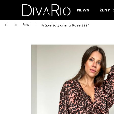
K
Prejsť
na
o
NEWS
ŽENY
obsah
Späť
Späť
š
do
do
í
Domov
ŽENY
Krátke šaty animal Rose 2994
k
obchodu
obchodu