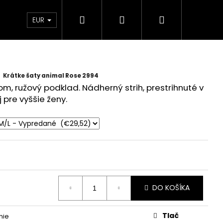
Hľadať
Prihlásenie
Nákupný
 Ambasador
EUR
košík
Krátke šaty animal Rose 2994
om, ružový podklad. Nádherný strih, prestrihnuté v
j pre vyššie ženy.
DO KOŠÍKA
Tlač
nie