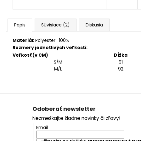
Popis
Súvisiace (2)
Diskusia
Materiál
:
Polyester : 100%
Rozmery jednotlivých veľkosti:
Veľkosť (v CM)
Dĺžka
S/M
91
M/L
92
Z
á
Odoberať newsletter
p
Nezmeškajte žiadne novinky či zľavy!
ä
Email
t
i