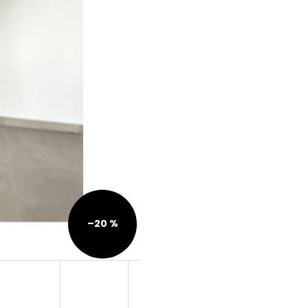
–20 %