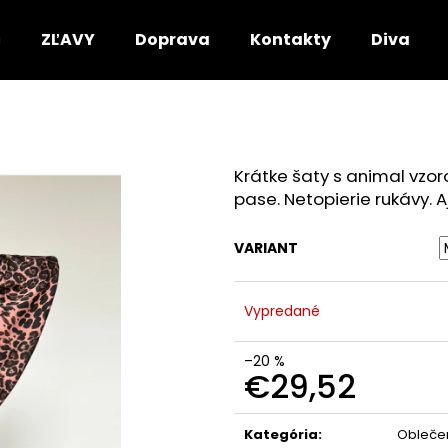
ZĽAVY
Doprava
Kontakty
DivaRio
Čo potrebujete nájsť?
Krátke šaty s animal vzor
HĽADAŤ
pase. Netopierie rukávy. A
VARIANT
Odporúčame
Vypredané
–20 %
€29,52
Jednotková
cena:
Kategória
:
Obleče