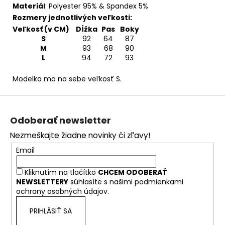
Materiál
:
Polyester 95% & Spandex 5%
Rozmery jednotlivých veľkosti:
Veľkosť (v CM)
Dĺžka
Pas
Boky
S
92
64
87
M
93
68
90
L
94
72
93
Modelka ma na sebe veľkosť S.
Z
á
Odoberať newsletter
p
Nezmeškajte žiadne novinky či zľavy!
ä
Email
t
i
Kliknutím na tlačítko
CHCEM ODOBERAŤ
e
NEWSLETTERY
súhlasíte s našimi
podmienkami
ochrany osobných údajov.
PRIHLÁSIŤ SA