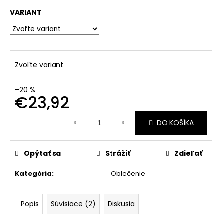
č
a
VARIANT
m
e
Zvoľte variant
–20 %
€23,92
Jednotková
DO KOŠÍKA
cena:
Opýtať sa
Strážiť
Zdieľať
Kategória
:
Oblečenie
Popis
Súvisiace (2)
Diskusia