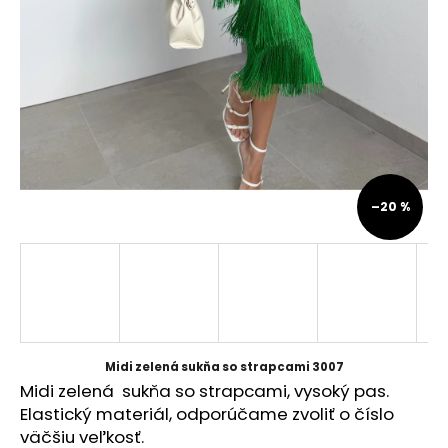
á
j
s
ť
?
–20 %
HĽADAŤ
O
d
p
Midi zelená sukňa so strapcami 3007
o
Midi zelená sukňa so strapcami, vysoký pas.
r
Elastický materiál, odporúčame zvoliť o číslo
ú
väčšiu veľkosť.