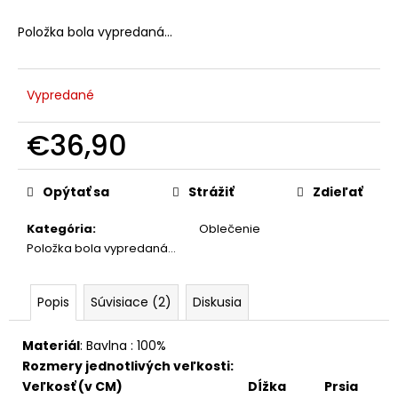
č
a
Položka bola vypredaná…
m
e
Vypredané
€36,90
Jednotková
cena:
Opýtať sa
Strážiť
Zdieľať
Kategória
:
Oblečenie
Položka bola vypredaná…
Popis
Súvisiace (2)
Diskusia
Materiál
:
Bavlna : 100%
Rozmery jednotlivých veľkosti:
Veľkosť (v CM)
Dĺžka
Prsia