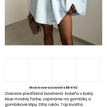
á
j
s
ť
?
HĽADAŤ
O
d
p
Modrá oversize košeľa BB 4142
o
Oversize predĺžená bavlnená košeľa v baby
r
blue modrej farbe, zapínanie na gombíky a
ú
gombíkové klipy. Dlhý rukáv. Top kvalita.