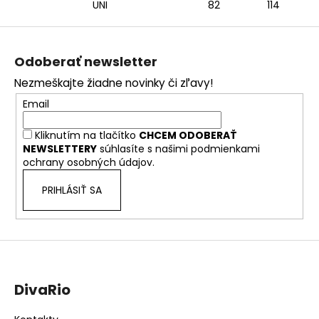
UNI
82
114
Z
á
Odoberať newsletter
p
Nezmeškajte žiadne novinky či zľavy!
ä
Email
t
i
Kliknutím na tlačítko
CHCEM ODOBERAŤ
e
NEWSLETTERY
súhlasíte s našimi
podmienkami
ochrany osobných údajov.
PRIHLÁSIŤ SA
DivaRio