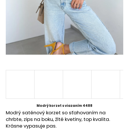
á
j
s
ť
?
HĽADAŤ
O
d
p
Modrý korzet s viazaním 4488
o
Modrý saténový korzet so sťahovaním na
r
chrbte, zips na boku, žlté kvetiny, top kvalita.
ú
Krásne vypasuje pas.