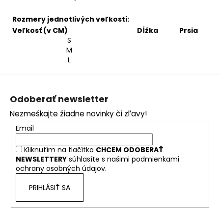
Rozmery jednotlivých veľkosti:
Veľkosť (v CM)
Dĺžka
Prsia
S
M
L
Z
á
Odoberať newsletter
p
Nezmeškajte žiadne novinky či zľavy!
ä
Email
t
i
Kliknutím na tlačítko
CHCEM ODOBERAŤ
e
NEWSLETTERY
súhlasíte s našimi
podmienkami
ochrany osobných údajov.
PRIHLÁSIŤ SA