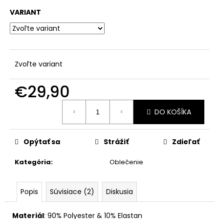
č
a
VARIANT
m
e
Zvoľte variant
€29,90
Jednotková
DO KOŠÍKA
cena:
Opýtať sa
Strážiť
Zdieľať
Kategória
:
Oblečenie
Popis
Súvisiace (2)
Diskusia
Materiál
: 90
% Polyester & 10% Elastan