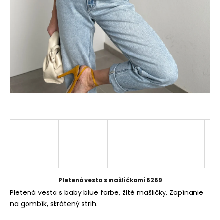
á
j
s
ť
?
HĽADAŤ
O
d
p
Pletená vesta s mašličkami 6269
o
Pletená vesta s baby blue farbe, žlté mašličky. Zapínanie
r
na gombík, skrátený strih.
ú