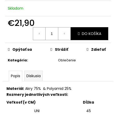
č
a
Skladom
m
e
€21,90
Jednotková
DO KOŠÍKA
cena:
Opýtať sa
Strážiť
Zdieľať
Kategória
:
Oblečenie
Popis
Diskusia
Materiál
: Akry 75% & Polyamid 25%
Rozmery jednotlivých veľkosti:
Veľkosť (v CM)
Dĺžka
UNI
45