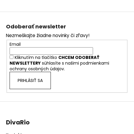
Z
á
Odoberať newsletter
p
Nezmeškajte žiadne novinky či zľavy!
ä
Email
t
i
Kliknutím na tlačítko
CHCEM ODOBERAŤ
e
NEWSLETTERY
súhlasíte s našimi
podmienkami
ochrany osobných údajov.
PRIHLÁSIŤ SA
DivaRio