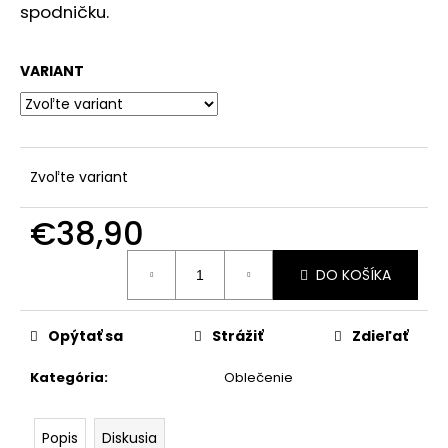
č
spodničku.
a
m
e
VARIANT
Zvoľte variant
€38,90
Jednotková
DO KOŠÍKA
cena:
Opýtať sa
Strážiť
Zdieľať
Kategória
:
Oblečenie
Popis
Diskusia