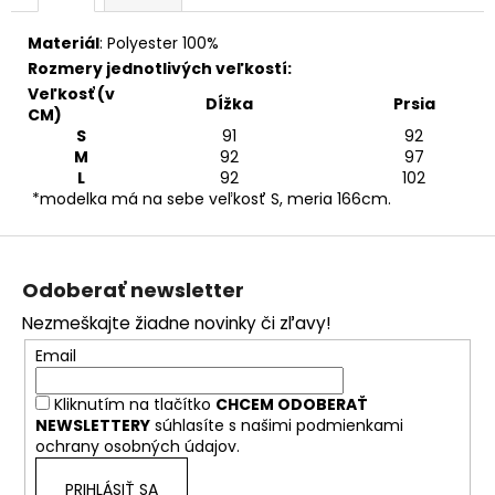
Materiál
:
Polyester 100%
Rozmery jednotlivých veľkostí:
Veľkosť (v
Dĺžka
Prsia
CM)
S
91
92
M
92
97
L
92
102
*modelka má na sebe veľkosť S, meria 166cm.
Z
á
Odoberať newsletter
p
Nezmeškajte žiadne novinky či zľavy!
ä
Email
t
i
Kliknutím na tlačítko
CHCEM ODOBERAŤ
e
NEWSLETTERY
súhlasíte s našimi
podmienkami
ochrany osobných údajov.
PRIHLÁSIŤ SA