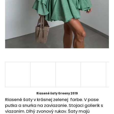
á
j
s
ť
?
HĽADAŤ
O
d
p
Riasené šaty Greeny 2019
o
Riasené šaty v krásnej zelenej farbe. V pase
r
putka a snurka na zaviazanie. Stojaci golierik s
ú
viazanim. Dlhý zvonový rukav. Šaty majú