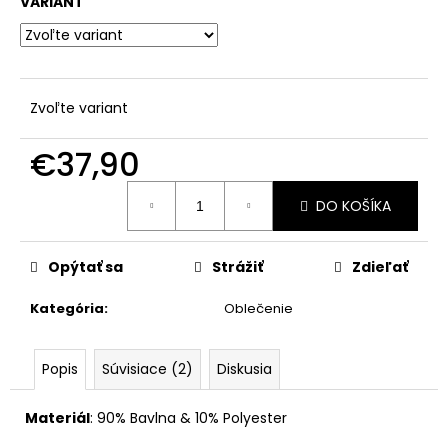
č
VARIANT
a
m
e
Zvoľte variant
€37,90
Jednotková
DO KOŠÍKA
cena:
Opýtať sa
Strážiť
Zdieľať
Kategória
:
Oblečenie
Popis
Súvisiace (2)
Diskusia
Materiál
: 90
% Bavlna & 10% Polyester