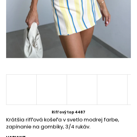
á
j
s
ť
?
HĽADAŤ
O
d
p
Rifľový top 4487
o
Krátšia rifľová košeľa v svetlo modrej farbe,
r
zapínanie na gombíky, 3/4 rukáv.
ú