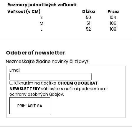
Rozmery jednotlivých veľkosti:
Veľkosť (v CM)
Dĺžka
Prsia
S
50
104
M
51
106
L
52
108
Z
á
Odoberať newsletter
p
Nezmeškajte žiadne novinky či zľavy!
ä
Email
t
i
Kliknutím na tlačítko
CHCEM ODOBERAŤ
e
NEWSLETTERY
súhlasíte s našimi
podmienkami
ochrany osobných údajov.
PRIHLÁSIŤ SA