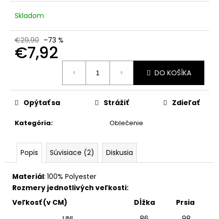
č
a
Skladom
m
e
€29,90
–73 %
€7,92
Jednotková
DO KOŠÍKA
cena:
Opýtať sa
Strážiť
Zdieľať
Kategória
:
Oblečenie
Popis
Súvisiace (2)
Diskusia
Materiál
:
100
% Polyester
Rozmery jednotlivých veľkosti:
Veľkosť (v CM)
Dĺžka
Prsia
UNI
86
98