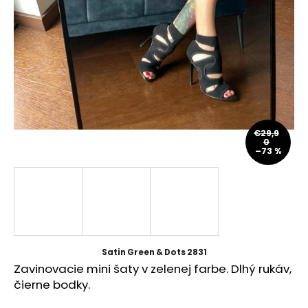
á
j
s
ť
?
€29,9
0
–73 %
HĽADAŤ
O
d
p
Satin Green & Dots 2831
o
Zavinovacie mini šaty v zelenej farbe. Dlhý rukáv,
r
čierne bodky.
ú