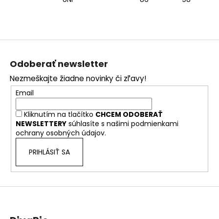
Z
á
Odoberať newsletter
p
Nezmeškajte žiadne novinky či zľavy!
ä
Email
t
i
Kliknutím na tlačítko
CHCEM ODOBERAŤ
e
NEWSLETTERY
súhlasíte s našimi
podmienkami
ochrany osobných údajov.
PRIHLÁSIŤ SA