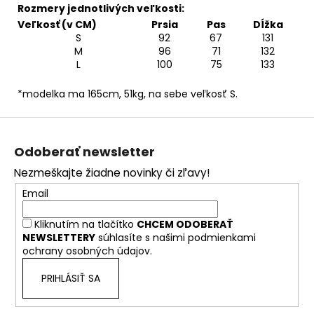
Rozmery jednotlivých veľkosti:
Veľkosť (v CM)
Prsia
Pas
Dĺžka
S
92
67
131
M
96
71
132
L
100
75
133
*modelka ma 165cm, 51kg, na sebe veľkosť S.
Z
á
Odoberať newsletter
p
Nezmeškajte žiadne novinky či zľavy!
ä
Email
t
i
Kliknutím na tlačítko
CHCEM ODOBERAŤ
e
NEWSLETTERY
súhlasíte s našimi
podmienkami
ochrany osobných údajov.
PRIHLÁSIŤ SA