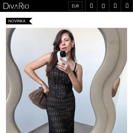
K
Prejsť
Hľadať
Náku
M
Prihlásen
EUR
na
o
obsah
Späť
Späť
košík
š
NOVINKA
í
Č
k
o
p
o
t
r
e
b
u
j
e
t
e
n