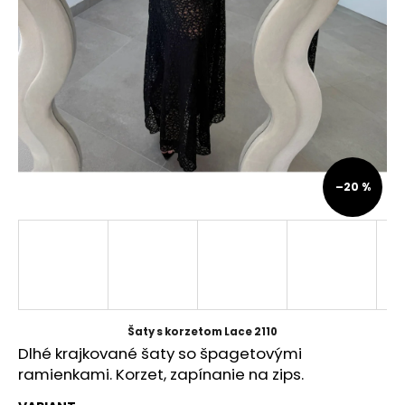
á
j
s
ť
?
–20 %
HĽADAŤ
O
d
p
Šaty s korzetom Lace 2110
o
Dlhé krajkované šaty so špagetovými
r
ramienkami. Korzet, zapínanie na zips.
ú