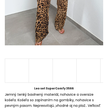
á
j
s
ť
?
HĽADAŤ
O
d
p
Leo set SuperComfy 3566
o
Jemný tenký bavlnený materiál, nohavice a oversize
r
košeľa. Košeľa so zapínaním na gombíky, nohavice s
ú
pevným pasom. Nepresvitajú ,vhodné aj na plaž.. Veľkosť