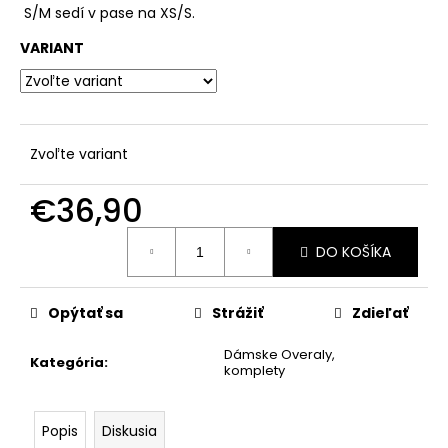
č
S/M sedí v pase na XS/S.
a
m
VARIANT
e
Zvoľte variant
€36,90
Jednotková
DO KOŠÍKA
cena:
Opýtať sa
Strážiť
Zdieľať
Dámske Overaly,
Kategória
:
komplety
Popis
Diskusia