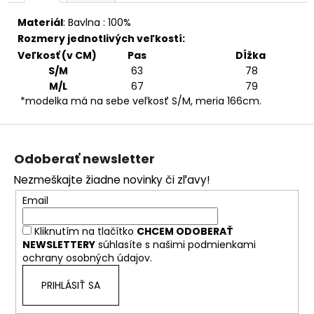
Materiál
:
Bavlna : 100%
Rozmery jednotlivých veľkostí:
Veľkosť (v CM)
Pas
Dĺžka
S/M
63
78
M/L
67
79
*modelka má na sebe veľkosť S/M, meria 166cm.
Z
á
Odoberať newsletter
p
Nezmeškajte žiadne novinky či zľavy!
ä
Email
t
i
Kliknutím na tlačítko
CHCEM ODOBERAŤ
e
NEWSLETTERY
súhlasíte s našimi
podmienkami
ochrany osobných údajov.
PRIHLÁSIŤ SA