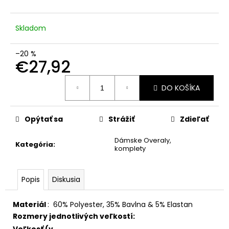
č
a
m
Skladom
e
–20 %
€27,92
Jednotková
DO KOŠÍKA
cena:
Opýtať sa
Strážiť
Zdieľať
Dámske Overaly,
Kategória
:
komplety
Popis
Diskusia
Materiál
:
60% Polyester, 35% Bavlna & 5% Elastan
Rozmery jednotlivých veľkostí: