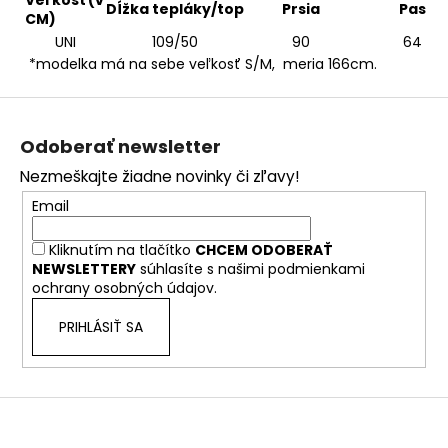
Veľkosť (v
Dĺžka tepláky/top
Prsia
Pas
CM)
UNI
109/50
90
64
*modelka má na sebe veľkosť S/M, meria 166cm.
Z
á
Odoberať newsletter
p
Nezmeškajte žiadne novinky či zľavy!
ä
Email
t
i
Kliknutím na tlačítko
CHCEM ODOBERAŤ
e
NEWSLETTERY
súhlasíte s našimi
podmienkami
ochrany osobných údajov.
PRIHLÁSIŤ SA