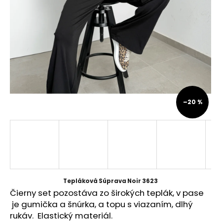
á
j
s
ť
?
–20 %
HĽADAŤ
O
d
p
Tepláková Súprava Noir 3623
o
Čierny set pozostáva zo širokých teplák, v pase
r
je gumička a šnúrka, a topu s viazaním, dlhý
ú
rukáv. Elastický materiál.