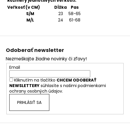
Rozmery jednotlivých veľkosti:
Veľkosť (v CM)
Dĺžka
Pas
S/M
23
58-65
M/L
24
61-68
Z
á
Odoberať newsletter
p
Nezmeškajte žiadne novinky či zľavy!
ä
Email
t
i
Kliknutím na tlačítko
CHCEM ODOBERAŤ
e
NEWSLETTERY
súhlasíte s našimi
podmienkami
ochrany osobných údajov.
PRIHLÁSIŤ SA