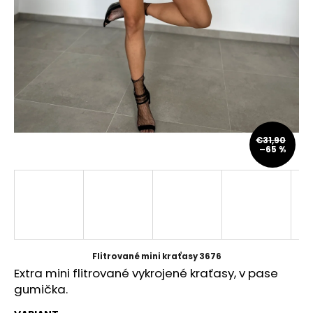
á
j
s
ť
?
€31,90
–65 %
HĽADAŤ
O
d
p
Flitrované mini kraťasy 3676
o
Extra mini flitrované vykrojené kraťasy, v pase
r
gumička.
ú