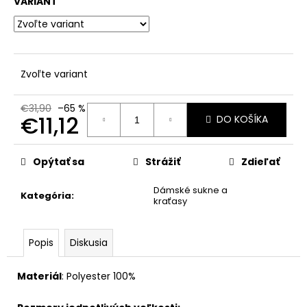
č
VARIANT
a
m
e
Zvoľte variant
€31,90
–65 %
€11,12
DO KOŠÍKA
Jednotková
cena:
Opýtať sa
Strážiť
Zdieľať
Dámské sukne a
Kategória
:
kraťasy
Popis
Diskusia
Materiál
:
Polyester 100%