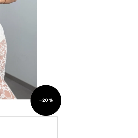
–20 %