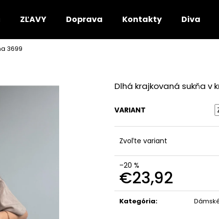
ZĽAVY
Doprava
Kontakty
DivaRio
ňa 3699
Čo potrebujete nájsť?
Dlhá krajkovaná sukňa v 
HĽADAŤ
VARIANT
Odporúčame
Zvoľte variant
–20 %
€23,92
Jednotková
cena:
Kategória
:
Dámské 