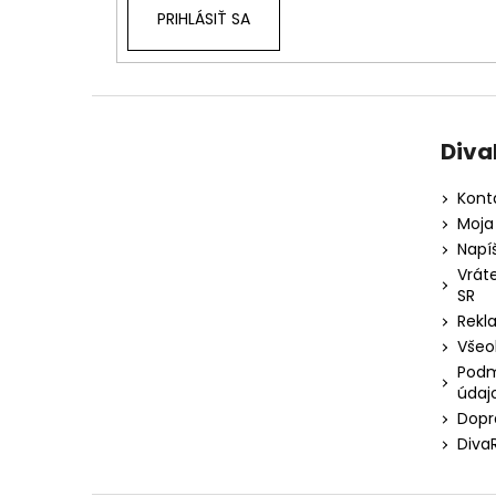
PRIHLÁSIŤ SA
Diva
Kont
Moja
Napí
Vrát
SR
Rekl
Všeo
Podm
údaj
Dopr
Diva