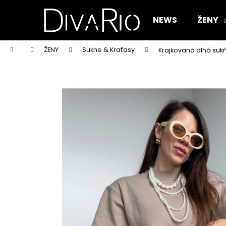
K
Prejsť
na
o
NEWS
ŽENY
obsah
Späť
Späť
š
do
do
í
Domov
ŽENY
Sukne & Kraťasy
Krajkovaná dlhá suk
k
obchodu
obchodu