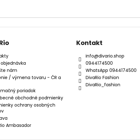
Rio
Kontakt
akty
info
@
divario.shop
 objednávka
0944174500
šte nám
WhatsApp 0944174500
enie / výmena tovaru - ČR a
DivaRio Fashion
DivaRio_fashion
amačný poriadok
becné obchodné podmienky
ienky ochrany osobných
ov
ava
Rio Ambasador