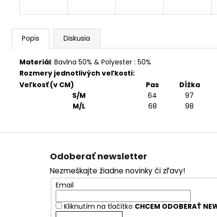
Popis
Diskusia
Materiál
: Bavlna 50% &
Polyester : 50%
Rozmery jednotlivých veľkosti:
Veľkosť (v CM)
Pas
Dĺžka
S/M
64
97
M/L
68
98
Z
á
Odoberať newsletter
p
Nezmeškajte žiadne novinky či zľavy!
ä
Email
t
i
Kliknutím na tlačítko
CHCEM ODOBERAŤ NEW
e