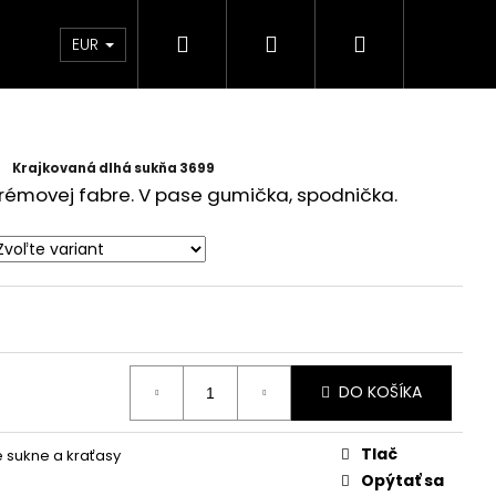
Hľadať
Prihlásenie
Nákupný
 Ambasador
EUR
košík
Krajkovaná dlhá sukňa 3699
krémovej fabre. V pase gumička, spodnička.
DO KOŠÍKA
Tlač
sukne a kraťasy
Opýtať sa