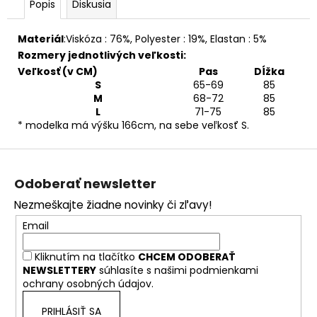
Popis
Diskusia
Materiál
:
Viskóza : 76%
,
Polyester : 19%
,
Elastan : 5%
Rozmery jednotlivých veľkosti:
Veľkosť (v CM)
Pas
Dĺžka
S
65-69
85
M
68-72
85
L
71-75
85
* modelka má výšku 166cm, na sebe veľkosť S.
Z
á
Odoberať newsletter
p
Nezmeškajte žiadne novinky či zľavy!
ä
Email
t
i
Kliknutím na tlačítko
CHCEM ODOBERAŤ
e
NEWSLETTERY
súhlasíte s našimi
podmienkami
ochrany osobných údajov.
PRIHLÁSIŤ SA