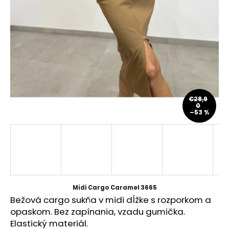
á
j
s
ť
?
€28,9
0
–53 %
HĽADAŤ
O
d
p
Midi Cargo Caramel 3665
o
Bežová cargo sukňa v midi dĺžke s rozporkom a
r
opaskom. Bez zapínania, vzadu gumička.
ú
Elastický materiál.