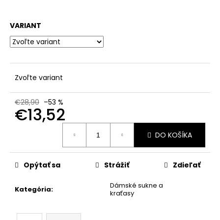
č
a
m
VARIANT
e
Zvoľte variant
€28,90
–53 %
€13,52
Jednotková
DO KOŠÍKA
cena:
Opýtať sa
Strážiť
Zdieľať
Dámské sukne a
Kategória
:
kraťasy