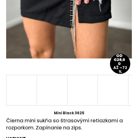
á
j
s
ť
?
OD
€28,9
0
AŽ –72
HĽADAŤ
%
O
d
p
Mini Black 3625
o
Čierna mini sukňa so štrasovými retiazkami a
r
rozporkom. Zapínanie na zips.
ú