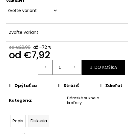
č
VARIANT
a
m
e
Zvoľte variant
od €28,90
až –72 %
od
€7,92
Jednotková
DO KOŠÍKA
cena:
Opýtať sa
Strážiť
Zdieľať
Dámské sukne a
Kategória
:
kraťasy
Popis
Diskusia