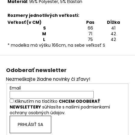
Materiál
:
95% Polyester,
5% Elastan
Rozmery jednotlivých veľkosti:
Veľkosť (v CM)
Pas
Dĺžka
S
66
41
M
71
42
L
75
42
* modelka má výšku 166cm, na sebe veľkosť S
Z
á
Odoberať newsletter
p
Nezmeškajte žiadne novinky či zľavy!
ä
Email
t
i
Kliknutím na tlačítko
CHCEM ODOBERAŤ
e
NEWSLETTERY
súhlasíte s našimi
podmienkami
ochrany osobných údajov.
PRIHLÁSIŤ SA