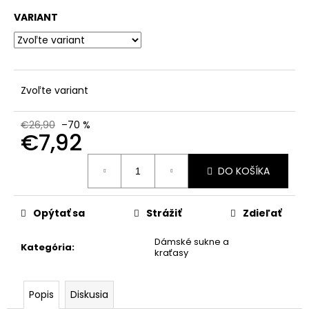
č
a
VARIANT
m
e
Zvoľte variant
€26,90
–70 %
€7,92
Jednotková
DO KOŠÍKA
cena:
Opýtať sa
Strážiť
Zdieľať
Dámské sukne a
Kategória
:
kraťasy
Popis
Diskusia