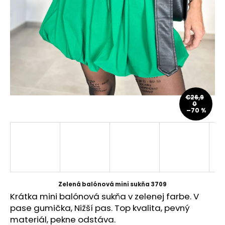
á
j
s
ť
?
€26,9
0
–70 %
HĽADAŤ
O
d
p
Zelená balónová mini sukňa 3709
o
Krátka mini balónová sukňa v zelenej farbe. V
r
pase gumička, Nižší pas. Top kvalita, pevný
ú
materiál, pekne odstáva.