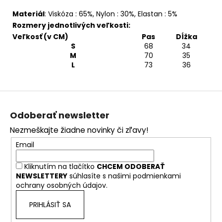
Materiál
:
Viskóza : 65%, Nylon : 30%, Elastan : 5%
Rozmery jednotlivých veľkosti:
Veľkosť (v CM)
Pas
Dĺžka
S
68
34
M
70
35
L
73
36
Z
á
Odoberať newsletter
p
Nezmeškajte žiadne novinky či zľavy!
ä
Email
t
i
Kliknutím na tlačítko
CHCEM ODOBERAŤ
e
NEWSLETTERY
súhlasíte s našimi
podmienkami
ochrany osobných údajov.
PRIHLÁSIŤ SA