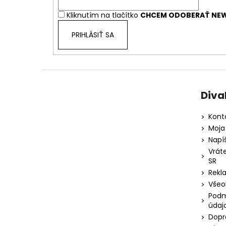
i
Kliknutím na tlačítko
CHCEM ODOBERAŤ NEW
e
PRIHLÁSIŤ SA
Diva
Kont
Moja
Napí
Vrát
SR
Rekl
Všeo
Podm
údaj
Dopr