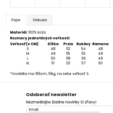
Popis
Diskusia
Materiál
:
100% koža
Rozmery jednotlivých veľkosti:
Veľkosť (v CM)
Dĺžka
Prsia
Rukávy
Ramena
S
48
112
54
48
M
49
115
55
49
L
50
118
56
49
XL
51
121
57
50
*modelka ma 165cm, 51kg, na sebe veľkosť S.
Z
á
Odoberať newsletter
p
Nezmeškajte žiadne novinky či zľavy!
ä
Email
t