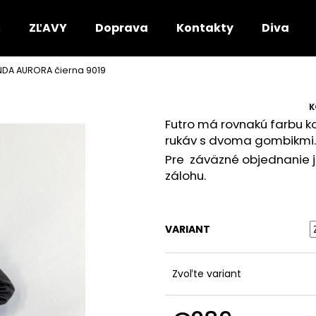
ZĽAVY
Doprava
Kontakty
DivaRio
DA AURORA čierna 9019
Čo potrebujete nájsť?
K
Futro má rovnakú farbu k
HĽADAŤ
rukáv s dvoma gombikmi.
Pre záväzné objednanie j
zálohu.
Odporúčame
VARIANT
Zvoľte variant