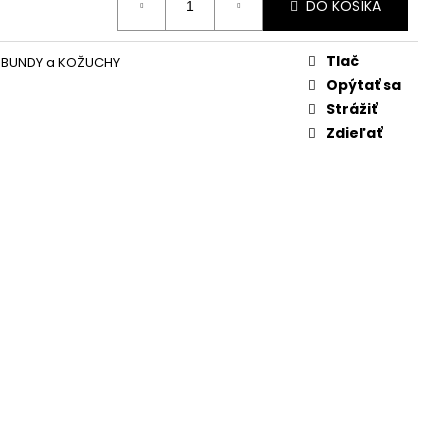
DO KOŠÍKA
Tlač
 BUNDY a KOŽUCHY
Opýtať sa
Strážiť
Zdieľať