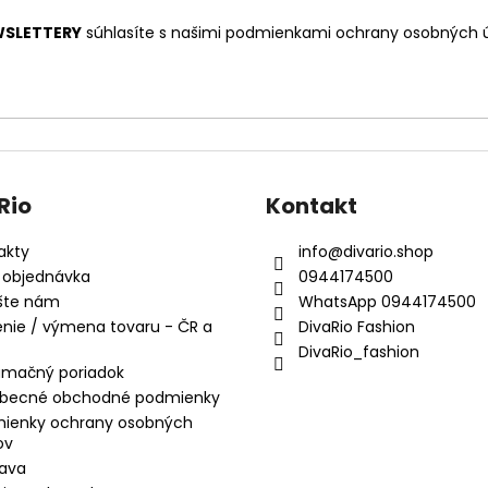
SLETTERY
súhlasíte s našimi
podmienkami ochrany osobných 
Rio
Kontakt
akty
info
@
divario.shop
 objednávka
0944174500
šte nám
WhatsApp 0944174500
enie / výmena tovaru - ČR a
DivaRio Fashion
DivaRio_fashion
amačný poriadok
becné obchodné podmienky
ienky ochrany osobných
ov
ava